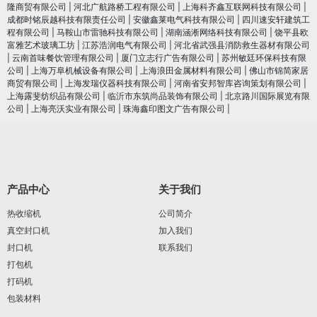
隆商贸有限公司
|
河北广航路桥工程有限公司
|
上海科齐鑫互联网科技有限公司
|
成都时铭辰越科技有限责任公司
|
安徽鑫莱电气科技有限公司
|
四川速安轩建筑工
程有限公司
|
马鞍山市雷驰科技有限公司
|
湖南涵淅网络科技有限公司
|
饶平县欧
富雅艺术玻璃工坊
|
江苏浩润电⽓有限公司
|
河北省武强县消防救生器材有限公司
|
云南首味餐饮管理有限公司
|
厦门立志行广告有限公司
|
苏州敏廷环保科技有限
公司
|
上海万阜机械设备有限公司
|
上海浪田金属材料有限公司
|
佛山市锦简家居
商贸有限公司
|
上海发瑞仪器科技有限公司
|
河南省安邦智库咨询策划有限公司
|
上海露斐纺织品有限公司
|
临沂市东筑尚品装饰有限公司
|
北京路川国际展览有限
公司
|
上海亮沃实业有限公司
|
珠海鑫印图文广告有限公司
|
产品中心
关于我们
热收缩机
公司简介
真空封口机
加入我们
封口机
联系我们
打包机
打码机
包装材料