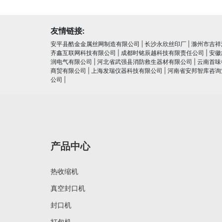
友情链接:
安平县酷金金属丝网制造有限公司
|
长沙永欣丝印厂
|
滁州市吉祥
齐鑫互联网科技有限公司
|
成都时铭辰越科技有限责任公司
|
安徽
润电⽓有限公司
|
河北省武强县消防救生器材有限公司
|
云南首味
商贸有限公司
|
上海发瑞仪器科技有限公司
|
河南省安邦智库咨询
公司
|
产品中心
热收缩机
真空封口机
封口机
打包机