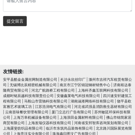
提交留言
友情链接:
安平县酷金金属丝网制造有限公司
|
长沙永欣丝印厂
|
滁州市吉祥汽车租赁有限公
司
|
无锡博比辰精密机械有限公司
|
南京市江宁区锦冠钢材销售中心
|
济南裕达泰
隆商贸有限公司
|
河北广航路桥工程有限公司
|
上海科齐鑫互联网科技有限公司
|
成都时铭辰越科技有限责任公司
|
安徽鑫莱电气科技有限公司
|
四川速安轩建筑工
程有限公司
|
马鞍山市雷驰科技有限公司
|
湖南涵淅网络科技有限公司
|
饶平县欧
富雅艺术玻璃工坊
|
江苏浩润电⽓有限公司
|
河北省武强县消防救生器材有限公司
|
云南首味餐饮管理有限公司
|
厦门立志行广告有限公司
|
苏州敏廷环保科技有限
公司
|
上海万阜机械设备有限公司
|
上海浪田金属材料有限公司
|
佛山市锦简家居
商贸有限公司
|
上海发瑞仪器科技有限公司
|
河南省安邦智库咨询策划有限公司
|
上海露斐纺织品有限公司
|
临沂市东筑尚品装饰有限公司
|
北京路川国际展览有限
公司
|
上海亮沃实业有限公司
|
珠海鑫印图文广告有限公司
|