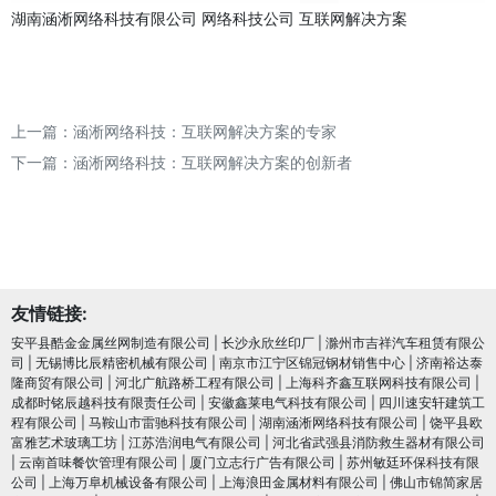
湖南涵淅网络科技有限公司
网络科技公司
互联网解决方案
上一篇：
涵淅网络科技：互联网解决方案的专家
下一篇：
涵淅网络科技：互联网解决方案的创新者
友情链接:
安平县酷金金属丝网制造有限公司
|
长沙永欣丝印厂
|
滁州市吉祥汽车租赁有限公
司
|
无锡博比辰精密机械有限公司
|
南京市江宁区锦冠钢材销售中心
|
济南裕达泰
隆商贸有限公司
|
河北广航路桥工程有限公司
|
上海科齐鑫互联网科技有限公司
|
成都时铭辰越科技有限责任公司
|
安徽鑫莱电气科技有限公司
|
四川速安轩建筑工
程有限公司
|
马鞍山市雷驰科技有限公司
|
湖南涵淅网络科技有限公司
|
饶平县欧
富雅艺术玻璃工坊
|
江苏浩润电⽓有限公司
|
河北省武强县消防救生器材有限公司
|
云南首味餐饮管理有限公司
|
厦门立志行广告有限公司
|
苏州敏廷环保科技有限
公司
|
上海万阜机械设备有限公司
|
上海浪田金属材料有限公司
|
佛山市锦简家居