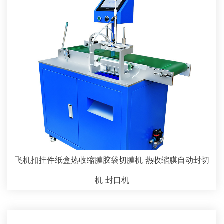
飞机扣挂件纸盒热收缩膜胶袋切膜机 热收缩膜自动封切
机 封口机