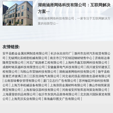
湖南涵淅网络科技有限公司：互联网解决
方案···
湖南涵淅网络科技有限公司，一家专注于互联网解决方
案的创新型公···
友情链接:
安平县酷金金属丝网制造有限公司
|
长沙永欣丝印厂
|
滁州市吉祥汽车租赁有限公
司
|
无锡博比辰精密机械有限公司
|
南京市江宁区锦冠钢材销售中心
|
济南裕达泰
隆商贸有限公司
|
河北广航路桥工程有限公司
|
上海科齐鑫互联网科技有限公司
|
成都时铭辰越科技有限责任公司
|
安徽鑫莱电气科技有限公司
|
四川速安轩建筑工
程有限公司
|
马鞍山市雷驰科技有限公司
|
湖南涵淅网络科技有限公司
|
饶平县欧
富雅艺术玻璃工坊
|
江苏浩润电⽓有限公司
|
河北省武强县消防救生器材有限公司
|
云南首味餐饮管理有限公司
|
厦门立志行广告有限公司
|
苏州敏廷环保科技有限
公司
|
上海万阜机械设备有限公司
|
上海浪田金属材料有限公司
|
佛山市锦简家居
商贸有限公司
|
上海发瑞仪器科技有限公司
|
河南省安邦智库咨询策划有限公司
|
上海露斐纺织品有限公司
|
临沂市东筑尚品装饰有限公司
|
北京路川国际展览有限
公司
|
上海亮沃实业有限公司
|
珠海鑫印图文广告有限公司
|