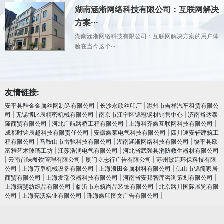
湖南涵淅网络科技有限公司：互联网解决
方案···
湖南涵淅网络科技有限公司：互联网解决方案的用户体
验在当今这个···
友情链接:
安平县酷金金属丝网制造有限公司
|
长沙永欣丝印厂
|
滁州市吉祥汽车租赁有限公
司
|
无锡博比辰精密机械有限公司
|
南京市江宁区锦冠钢材销售中心
|
济南裕达泰
隆商贸有限公司
|
河北广航路桥工程有限公司
|
上海科齐鑫互联网科技有限公司
|
成都时铭辰越科技有限责任公司
|
安徽鑫莱电气科技有限公司
|
四川速安轩建筑工
程有限公司
|
马鞍山市雷驰科技有限公司
|
湖南涵淅网络科技有限公司
|
饶平县欧
富雅艺术玻璃工坊
|
江苏浩润电⽓有限公司
|
河北省武强县消防救生器材有限公司
|
云南首味餐饮管理有限公司
|
厦门立志行广告有限公司
|
苏州敏廷环保科技有限
公司
|
上海万阜机械设备有限公司
|
上海浪田金属材料有限公司
|
佛山市锦简家居
商贸有限公司
|
上海发瑞仪器科技有限公司
|
河南省安邦智库咨询策划有限公司
|
上海露斐纺织品有限公司
|
临沂市东筑尚品装饰有限公司
|
北京路川国际展览有限
公司
|
上海亮沃实业有限公司
|
珠海鑫印图文广告有限公司
|