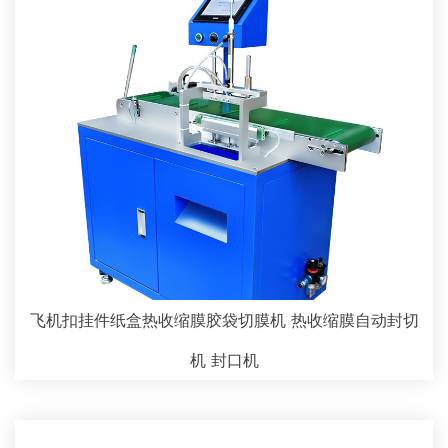
飞机扣挂件纸盒热收缩膜胶袋切膜机 热收缩膜自动封切
机 封口机