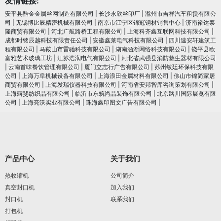
友情链接:
安平县酷金金属丝网制造有限公司
|
长沙永欣丝印厂
|
滁州市吉祥汽车租赁有限公
司
|
无锡博比辰精密机械有限公司
|
南京市江宁区锦冠钢材销售中心
|
济南裕达泰
隆商贸有限公司
|
河北广航路桥工程有限公司
|
上海科齐鑫互联网科技有限公司
|
成都时铭辰越科技有限责任公司
|
安徽鑫莱电气科技有限公司
|
四川速安轩建筑工
程有限公司
|
马鞍山市雷驰科技有限公司
|
湖南涵淅网络科技有限公司
|
饶平县欧
富雅艺术玻璃工坊
|
江苏浩润电⽓有限公司
|
河北省武强县消防救生器材有限公司
|
云南首味餐饮管理有限公司
|
厦门立志行广告有限公司
|
苏州敏廷环保科技有限
公司
|
上海万阜机械设备有限公司
|
上海浪田金属材料有限公司
|
佛山市锦简家居
商贸有限公司
|
上海发瑞仪器科技有限公司
|
河南省安邦智库咨询策划有限公司
|
上海露斐纺织品有限公司
|
临沂市东筑尚品装饰有限公司
|
北京路川国际展览有限
公司
|
上海亮沃实业有限公司
|
珠海鑫印图文广告有限公司
|
产品中心
关于我们
热收缩机
公司简介
真空封口机
加入我们
封口机
联系我们
打包机