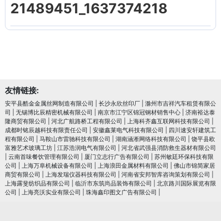
21489451_1637374218
友情链接:
安平县酷金金属丝网制造有限公司
|
长沙永欣丝印厂
|
滁州市吉祥汽车租赁有限公
司
|
无锡博比辰精密机械有限公司
|
南京市江宁区锦冠钢材销售中心
|
济南裕达泰
隆商贸有限公司
|
河北广航路桥工程有限公司
|
上海科齐鑫互联网科技有限公司
|
成都时铭辰越科技有限责任公司
|
安徽鑫莱电气科技有限公司
|
四川速安轩建筑工
程有限公司
|
马鞍山市雷驰科技有限公司
|
湖南涵淅网络科技有限公司
|
饶平县欧
富雅艺术玻璃工坊
|
江苏浩润电⽓有限公司
|
河北省武强县消防救生器材有限公司
|
云南首味餐饮管理有限公司
|
厦门立志行广告有限公司
|
苏州敏廷环保科技有限
公司
|
上海万阜机械设备有限公司
|
上海浪田金属材料有限公司
|
佛山市锦简家居
商贸有限公司
|
上海发瑞仪器科技有限公司
|
河南省安邦智库咨询策划有限公司
|
上海露斐纺织品有限公司
|
临沂市东筑尚品装饰有限公司
|
北京路川国际展览有限
公司
|
上海亮沃实业有限公司
|
珠海鑫印图文广告有限公司
|