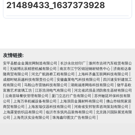
21489433_1637373928
友情链接:
安平县酷金金属丝网制造有限公司
|
长沙永欣丝印厂
|
滁州市吉祥汽车租赁有限公
司
|
无锡博比辰精密机械有限公司
|
南京市江宁区锦冠钢材销售中心
|
济南裕达泰
隆商贸有限公司
|
河北广航路桥工程有限公司
|
上海科齐鑫互联网科技有限公司
|
成都时铭辰越科技有限责任公司
|
安徽鑫莱电气科技有限公司
|
四川速安轩建筑工
程有限公司
|
马鞍山市雷驰科技有限公司
|
湖南涵淅网络科技有限公司
|
饶平县欧
富雅艺术玻璃工坊
|
江苏浩润电⽓有限公司
|
河北省武强县消防救生器材有限公司
|
云南首味餐饮管理有限公司
|
厦门立志行广告有限公司
|
苏州敏廷环保科技有限
公司
|
上海万阜机械设备有限公司
|
上海浪田金属材料有限公司
|
佛山市锦简家居
商贸有限公司
|
上海发瑞仪器科技有限公司
|
河南省安邦智库咨询策划有限公司
|
上海露斐纺织品有限公司
|
临沂市东筑尚品装饰有限公司
|
北京路川国际展览有限
公司
|
上海亮沃实业有限公司
|
珠海鑫印图文广告有限公司
|